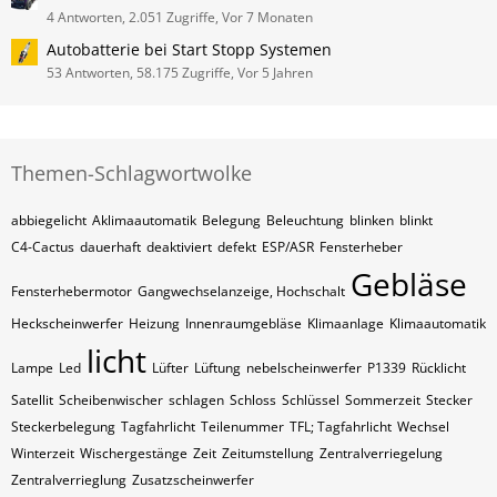
4 Antworten, 2.051 Zugriffe, Vor 7 Monaten
Autobatterie bei Start Stopp Systemen
53 Antworten, 58.175 Zugriffe, Vor 5 Jahren
Themen-Schlagwortwolke
abbiegelicht
Aklimaautomatik
Belegung
Beleuchtung
blinken
blinkt
C4-Cactus
dauerhaft
deaktiviert
defekt
ESP/ASR
Fensterheber
Gebläse
Fensterhebermotor
Gangwechselanzeige, Hochschalt
Heckscheinwerfer
Heizung
Innenraumgebläse
Klimaanlage
Klimaautomatik
licht
Lampe
Led
Lüfter
Lüftung
nebelscheinwerfer
P1339
Rücklicht
Satellit
Scheibenwischer
schlagen
Schloss
Schlüssel
Sommerzeit
Stecker
Steckerbelegung
Tagfahrlicht
Teilenummer
TFL; Tagfahrlicht
Wechsel
Winterzeit
Wischergestänge
Zeit
Zeitumstellung
Zentralverriegelung
Zentralverrieglung
Zusatzscheinwerfer