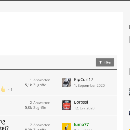
Filter
RipCurl17
1
Antworten
5,1k
Zugriffe
1. September 2020
1
Borossi
2
Antworten
5,3k
Zugriffe
12. Juni 2020
ung
lumo77
7
Antworten
tet?
8,3k
Zugriffe