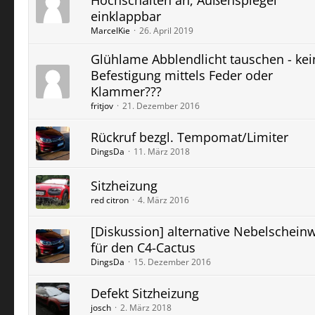
Hochschalten an, Außenspiegel
einklappbar
MarcelKie
26. April 2019
Glühlame Abblendlicht tauschen - kei
Befestigung mittels Feder oder
Klammer???
fritjov
21. Dezember 2016
Rückruf bezgl. Tempomat/Limiter
DingsDa
11. März 2018
Sitzheizung
red citron
4. März 2016
[Diskussion] alternative Nebelscheinw
für den C4-Cactus
DingsDa
15. Dezember 2016
Defekt Sitzheizung
josch
2. März 2018