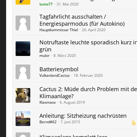
lumo77
31. Mai 2020
Tagfahrlicht ausschalten /
Energiesparmodus (für Autokino)
Hauptkommissar Thiel
20. April 2020
Notruftaste leuchte sporadisch kurz i
grün
mulor
8. März 2020
Batteriesymbol
VulkanlandCactus
18. Februar 2020
Cactus 2: Müde durch Problem mit de
Klimaanlage?
Klaxmaxx
6. August 2019
Anleitung: Sitzheizung nachrüsten
Bernd#62
7. Juni 2015