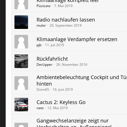
Klimaanlage komplett leer
Pizzicato
7. Mai 2019
Radio nachlaufen lassen
mulor
20. September 2019
Klimaanlage Verdampfer ersetzen
pjb
11. Juli 2019
Rückfahrlicht
DerLipper
26. November 2016
Ambientebeleuchtung Cockpit und Tü
hinten
Donn65
16. Juni 2019
Cactus 2: Keyless Go
nato
12. Mai 2019
Gangwechselanzeige zeigt nur