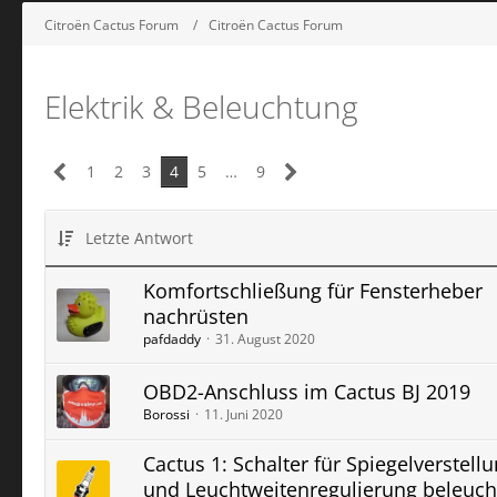
Citroën Cactus Forum
Citroën Cactus Forum
Elektrik & Beleuchtung
1
2
3
4
5
…
9
Letzte Antwort
Komfortschließung für Fensterheber
nachrüsten
pafdaddy
31. August 2020
OBD2-Anschluss im Cactus BJ 2019
Borossi
11. Juni 2020
Cactus 1: Schalter für Spiegelverstell
und Leuchtweitenregulierung beleuch