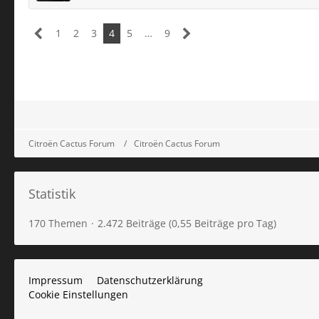
1
2
3
4
5
…
9
Citroën Cactus Forum
Citroën Cactus Forum
Statistik
170 Themen
2.472 Beiträge (0,55 Beiträge pro Tag)
Impressum
Datenschutzerklärung
Cookie Einstellungen