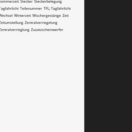
Sommerzeit
Stecker
Steckerbelegung
Tagfahrlicht
Teilenummer
TFL; Tagfahrlicht
Wechsel
Winterzeit
Wischergestänge
Zeit
Zeitumstellung
Zentralverriegelung
Zentralverrieglung
Zusatzscheinwerfer