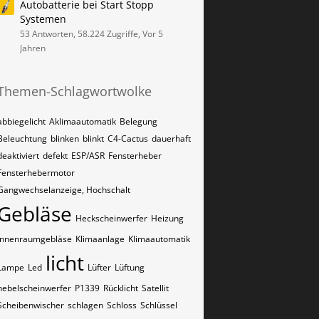
Autobatterie bei Start Stopp
Systemen
53 Antworten, 58.224 Zugriffe, Vor 5
Jahren
Themen-Schlagwortwolke
abbiegelicht
Aklimaautomatik
Belegung
Beleuchtung
blinken
blinkt
C4-Cactus
dauerhaft
deaktiviert
defekt
ESP/ASR
Fensterheber
Fensterhebermotor
Gangwechselanzeige, Hochschalt
Gebläse
Heckscheinwerfer
Heizung
Innenraumgebläse
Klimaanlage
Klimaautomatik
licht
Lampe
Led
Lüfter
Lüftung
nebelscheinwerfer
P1339
Rücklicht
Satellit
Scheibenwischer
schlagen
Schloss
Schlüssel