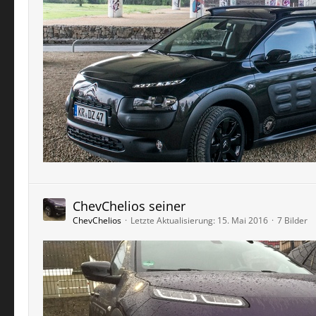
ChevChelios seiner
ChevChelios
Letzte Aktualisierung:
15. Mai 2016
7 Bilder