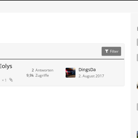
Filter
Eolys
DingsDa
2
Antworten
9,9k
Zugriffe
2. August 2017
1