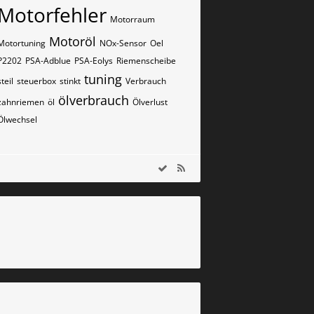
Motorfehler
Motorraum
Motoröl
Motortuning
NOx-Sensor
Oel
P2202
PSA-Adblue
PSA-Eolys
Riemenscheibe
tuning
steil
steuerbox
stinkt
Verbrauch
ölverbrauch
zahnriemen
öl
Ölverlust
Ölwechsel
m