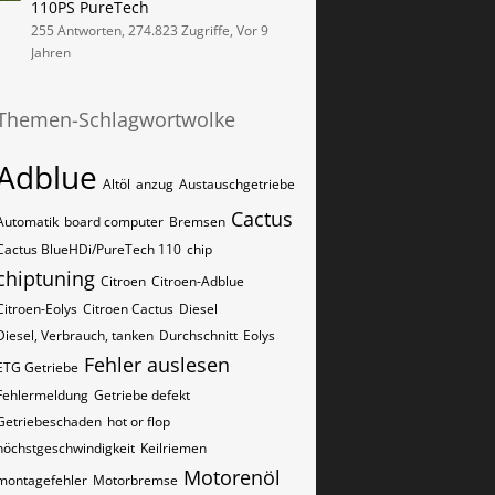
110PS PureTech
255 Antworten, 274.823 Zugriffe, Vor 9
Jahren
Themen-Schlagwortwolke
Adblue
Altöl
anzug
Austauschgetriebe
Cactus
Automatik
board computer
Bremsen
Cactus BlueHDi/PureTech 110
chip
chiptuning
Citroen
Citroen-Adblue
Citroen-Eolys
Citroen Cactus
Diesel
Diesel, Verbrauch, tanken
Durchschnitt
Eolys
Fehler auslesen
ETG Getriebe
Fehlermeldung
Getriebe defekt
Getriebeschaden
hot or flop
höchstgeschwindigkeit
Keilriemen
Motorenöl
montagefehler
Motorbremse