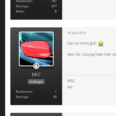
Reaktionen
197
Beiträge
377
Bilder
8
28. Juni 2015
Das ist nicht gut!
Was für Lösung habt hier d
MrC
MfG,
Anfänger
MrC
Reaktionen
1
Beiträge
30