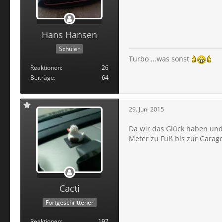
Hans Hansen
Schüler
Turbo ...was sonst
Reaktionen
26
Beiträge
64
29. Juni 2015
Da wir das Glück haben und
Meter zu Fuß bis zur Garage
Cacti
Fortgeschrittener
Reaktionen
197