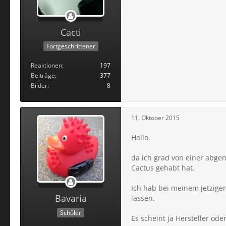
Cacti
Fortgeschrittener
Reaktionen
197
Beiträge
377
Bilder
8
11. Oktober 2015
Hallo,
da ich grad von einer abge
Cactus gehabt hat.
Ich hab bei meinem jetzige
Bavaria
lassen.
Schüler
Es scheint ja Hersteller od