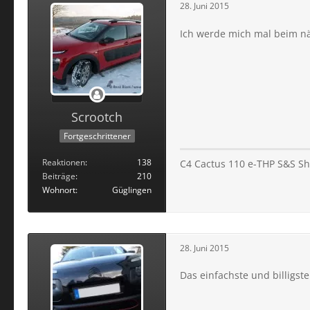
28. Juni 2015
Ich werde mich mal beim nä
Scrootch
Fortgeschrittener
Reaktionen
138
C4 Cactus 110 e-THP S&S Shi
Beiträge
210
Wohnort
Güglingen
28. Juni 2015
Das einfachste und billigs