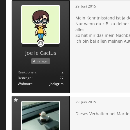
29. Juni 2015
Mein Kenntnisstand ist ja de
Nur wenn du z.B. zu deiner 
alles.
So hat mir das mein Nachba
Ich bin bei allen meinen Au
Joe le Cactus
Anfänger
Reaktionen
2
Beiträge
27
Wohnort
Jockgrim
29. Juni 2015
Dieses Verhalten bei Marde