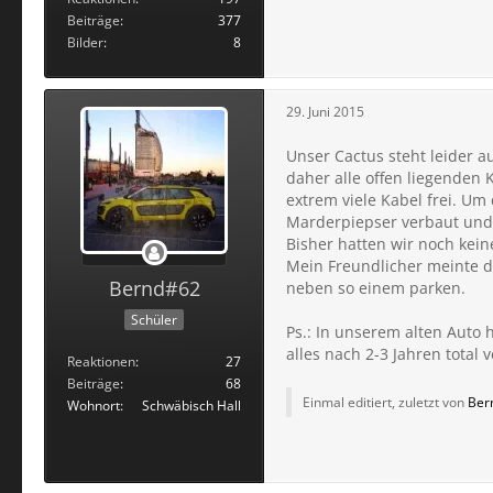
Beiträge
377
Bilder
8
29. Juni 2015
Unser Cactus steht leider 
daher alle offen liegenden
extrem viele Kabel frei. U
Marderpiepser verbaut und 
Bisher hatten wir noch kei
Mein Freundlicher meinte d
Bernd#62
neben so einem parken.
Schüler
Ps.: In unserem alten Auto 
alles nach 2-3 Jahren total
Reaktionen
27
Beiträge
68
Einmal editiert, zuletzt von
Ber
Wohnort
Schwäbisch Hall