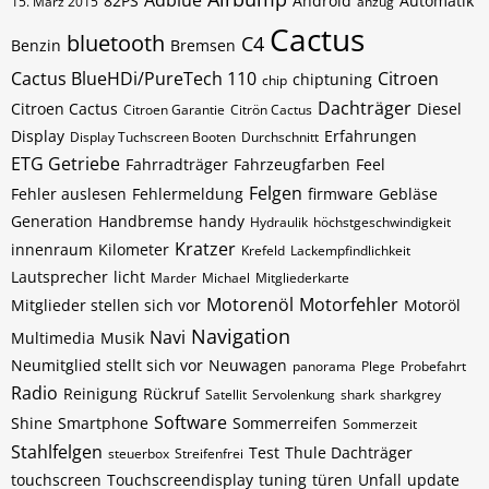
Adblue
82PS
Android
Automatik
15. März 2015
anzug
Cactus
bluetooth
C4
Benzin
Bremsen
Cactus BlueHDi/PureTech 110
Citroen
chiptuning
chip
Dachträger
Citroen Cactus
Diesel
Citroen Garantie
Citrön Cactus
Display
Erfahrungen
Display Tuchscreen Booten
Durchschnitt
ETG Getriebe
Fahrradträger
Fahrzeugfarben
Feel
Felgen
Fehler auslesen
Fehlermeldung
firmware
Gebläse
Generation
Handbremse
handy
Hydraulik
höchstgeschwindigkeit
Kratzer
innenraum
Kilometer
Krefeld
Lackempfindlichkeit
Lautsprecher
licht
Marder
Michael
Mitgliederkarte
Motorenöl
Motorfehler
Mitglieder stellen sich vor
Motoröl
Navigation
Navi
Multimedia
Musik
Neumitglied stellt sich vor
Neuwagen
panorama
Plege
Probefahrt
Radio
Reinigung
Rückruf
Satellit
Servolenkung
shark
sharkgrey
Software
Shine
Smartphone
Sommerreifen
Sommerzeit
Stahlfelgen
Test
Thule Dachträger
steuerbox
Streifenfrei
touchscreen
Touchscreendisplay
tuning
türen
Unfall
update