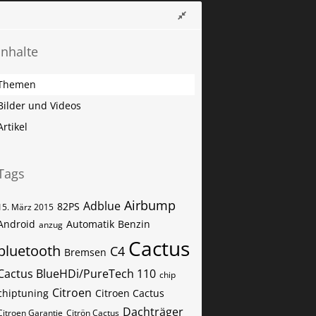
Inhalte
Themen
Bilder und Videos
Artikel
Tags
Airbump
Adblue
82PS
15. März 2015
Android
Automatik
Benzin
anzug
Cactus
bluetooth
C4
Bremsen
Cactus BlueHDi/PureTech 110
chip
Citroen
chiptuning
Citroen Cactus
Dachträger
Citroen Garantie
Citrön Cactus