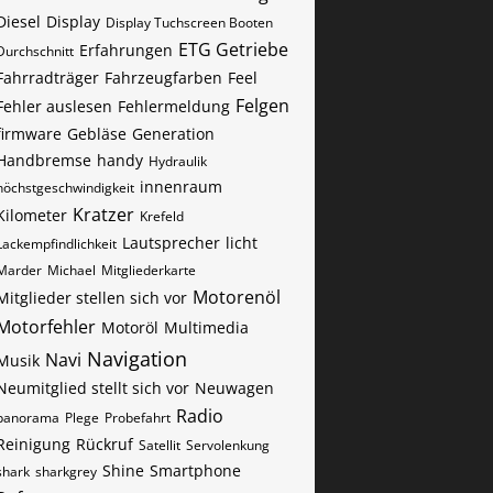
Diesel
Display
Display Tuchscreen Booten
ETG Getriebe
Erfahrungen
Durchschnitt
Fahrradträger
Fahrzeugfarben
Feel
Felgen
Fehler auslesen
Fehlermeldung
firmware
Gebläse
Generation
Handbremse
handy
Hydraulik
innenraum
höchstgeschwindigkeit
Kratzer
Kilometer
Krefeld
Lautsprecher
licht
Lackempfindlichkeit
Marder
Michael
Mitgliederkarte
Motorenöl
Mitglieder stellen sich vor
Motorfehler
Motoröl
Multimedia
Navigation
Navi
Musik
Neumitglied stellt sich vor
Neuwagen
Radio
panorama
Plege
Probefahrt
Reinigung
Rückruf
Satellit
Servolenkung
Shine
Smartphone
shark
sharkgrey