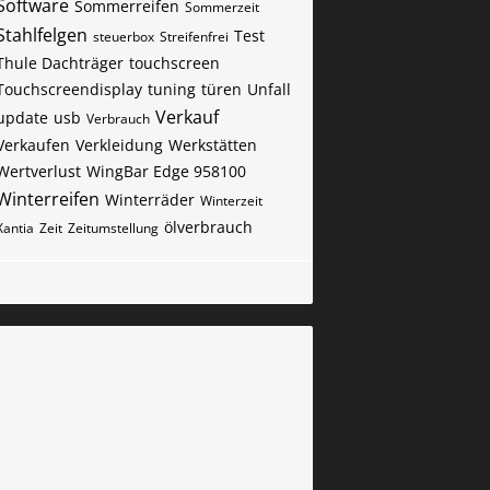
Software
Sommerreifen
Sommerzeit
Stahlfelgen
Test
steuerbox
Streifenfrei
Thule Dachträger
touchscreen
Touchscreendisplay
tuning
türen
Unfall
Verkauf
update
usb
Verbrauch
Verkaufen
Verkleidung
Werkstätten
Wertverlust
WingBar Edge 958100
Winterreifen
Winterräder
Winterzeit
ölverbrauch
Xantia
Zeit
Zeitumstellung