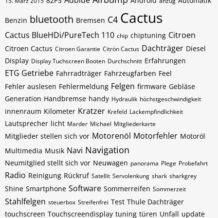
Adblue
82PS
Android
Automatik
15. März 2015
anzug
Cactus
bluetooth
C4
Benzin
Bremsen
Cactus BlueHDi/PureTech 110
Citroen
chiptuning
chip
Dachträger
Citroen Cactus
Diesel
Citroen Garantie
Citrön Cactus
Display
Erfahrungen
Display Tuchscreen Booten
Durchschnitt
ETG Getriebe
Fahrradträger
Fahrzeugfarben
Feel
Felgen
Fehler auslesen
Fehlermeldung
firmware
Gebläse
Generation
Handbremse
handy
Hydraulik
höchstgeschwindigkeit
Kratzer
innenraum
Kilometer
Krefeld
Lackempfindlichkeit
Lautsprecher
licht
Marder
Michael
Mitgliederkarte
Motorenöl
Motorfehler
Mitglieder stellen sich vor
Motoröl
Navigation
Navi
Multimedia
Musik
Neumitglied stellt sich vor
Neuwagen
panorama
Plege
Probefahrt
Radio
Reinigung
Rückruf
Satellit
Servolenkung
shark
sharkgrey
Software
Shine
Smartphone
Sommerreifen
Sommerzeit
Stahlfelgen
Test
Thule Dachträger
steuerbox
Streifenfrei
touchscreen
Touchscreendisplay
tuning
türen
Unfall
update