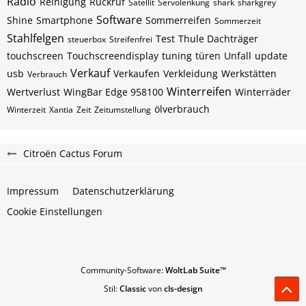
Radio
Reinigung
Rückruf
Satellit
Servolenkung
shark
sharkgrey
Software
Shine
Smartphone
Sommerreifen
Sommerzeit
Stahlfelgen
Test
Thule Dachträger
steuerbox
Streifenfrei
touchscreen
Touchscreendisplay
tuning
türen
Unfall
update
Verkauf
usb
Verkaufen
Verkleidung
Werkstätten
Verbrauch
Winterreifen
Wertverlust
WingBar Edge 958100
Winterräder
ölverbrauch
Winterzeit
Xantia
Zeit
Zeitumstellung
Citroën Cactus Forum
Impressum
Datenschutzerklärung
Cookie Einstellungen
Community-Software:
WoltLab Suite™
Stil:
Classic
von
cls-design