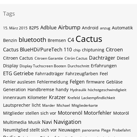
Tags
Airbump
Adblue
82PS
Android
Automatik
15. März 2015
anzug
Cactus
bluetooth
C4
Benzin
Bremsen
Cactus BlueHDi/PureTech 110
Citroen
chiptuning
chip
Dachträger
Citroen Cactus
Diesel
Citroen Garantie
Citrön Cactus
Display
Erfahrungen
Display Tuchscreen Booten
Durchschnitt
ETG Getriebe
Fahrradträger
Fahrzeugfarben
Feel
Felgen
Fehler auslesen
Fehlermeldung
firmware
Gebläse
Generation
Handbremse
handy
Hydraulik
höchstgeschwindigkeit
Kratzer
innenraum
Kilometer
Krefeld
Lackempfindlichkeit
Lautsprecher
licht
Marder
Michael
Mitgliederkarte
Motorenöl
Motorfehler
Mitglieder stellen sich vor
Motoröl
Navigation
Navi
Multimedia
Musik
Neumitglied stellt sich vor
Neuwagen
panorama
Plege
Probefahrt