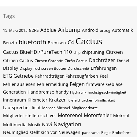
Tags
Airbump
Adblue
82PS
Android
Automatik
15. März 2015
anzug
Cactus
bluetooth
C4
Benzin
Bremsen
Cactus BlueHDi/PureTech 110
Citroen
chiptuning
chip
Dachträger
Citroen Cactus
Diesel
Citroen Garantie
Citrön Cactus
Display
Erfahrungen
Display Tuchscreen Booten
Durchschnitt
ETG Getriebe
Fahrradträger
Fahrzeugfarben
Feel
Felgen
Fehler auslesen
Fehlermeldung
firmware
Gebläse
Generation
Handbremse
handy
Hydraulik
höchstgeschwindigkeit
Kratzer
innenraum
Kilometer
Krefeld
Lackempfindlichkeit
Lautsprecher
licht
Marder
Michael
Mitgliederkarte
Motorenöl
Motorfehler
Mitglieder stellen sich vor
Motoröl
Navigation
Navi
Multimedia
Musik
Neumitglied stellt sich vor
Neuwagen
panorama
Plege
Probefahrt