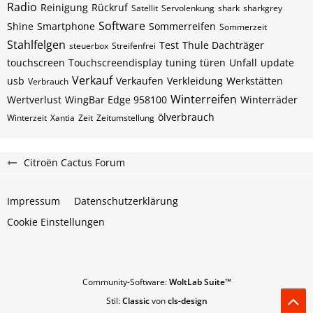
Radio
Reinigung
Rückruf
Satellit
Servolenkung
shark
sharkgrey
Software
Shine
Smartphone
Sommerreifen
Sommerzeit
Stahlfelgen
Test
Thule Dachträger
steuerbox
Streifenfrei
touchscreen
Touchscreendisplay
tuning
türen
Unfall
update
Verkauf
usb
Verkaufen
Verkleidung
Werkstätten
Verbrauch
Winterreifen
Wertverlust
WingBar Edge 958100
Winterräder
ölverbrauch
Winterzeit
Xantia
Zeit
Zeitumstellung
Citroën Cactus Forum
Impressum
Datenschutzerklärung
Cookie Einstellungen
Community-Software:
WoltLab Suite™
Stil:
Classic
von
cls-design