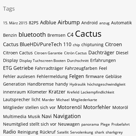
Tags
Airbump
Adblue
82PS
Android
Automatik
15. März 2015
anzug
Cactus
bluetooth
C4
Benzin
Bremsen
Cactus BlueHDi/PureTech 110
Citroen
chiptuning
chip
Dachträger
Citroen Cactus
Diesel
Citroen Garantie
Citrön Cactus
Display
Erfahrungen
Display Tuchscreen Booten
Durchschnitt
ETG Getriebe
Fahrradträger
Fahrzeugfarben
Feel
Felgen
Fehler auslesen
Fehlermeldung
firmware
Gebläse
Generation
Handbremse
handy
Hydraulik
höchstgeschwindigkeit
Kratzer
innenraum
Kilometer
Krefeld
Lackempfindlichkeit
Lautsprecher
licht
Marder
Michael
Mitgliederkarte
Motorenöl
Motorfehler
Mitglieder stellen sich vor
Motoröl
Navigation
Navi
Multimedia
Musik
Neumitglied stellt sich vor
Neuwagen
panorama
Plege
Probefahrt
Radio
Reinigung
Rückruf
Satellit
Servolenkung
shark
sharkgrey