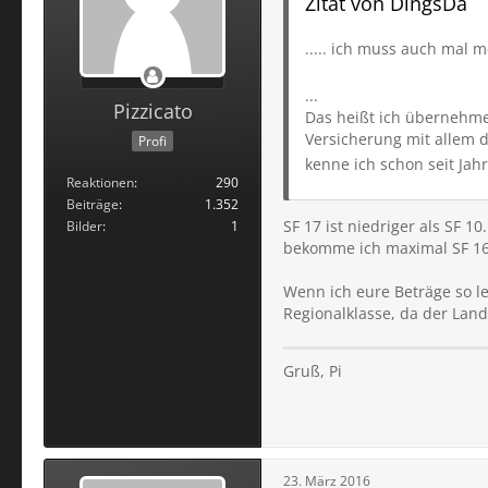
Zitat von DingsDa
..... ich muss auch mal
...
Pizzicato
Das heißt ich übernehme
Versicherung mit allem 
Profi
kenne ich schon seit Jahr
Reaktionen
290
Beiträge
1.352
SF 17 ist niedriger als SF 
Bilder
1
bekomme ich maximal SF 16,
Wenn ich eure Beträge so les
Regionalklasse, da der Landk
Gruß, Pi
23. März 2016