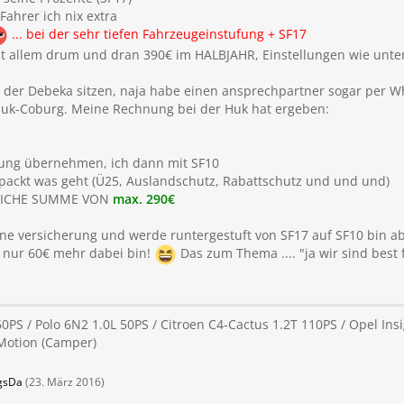
Fahrer ich nix extra
... bei der sehr tiefen Fahrzeugeinstufung + SF17
t allem drum und dran 390€ im HALBJAHR, Einstellungen wie unte
der Debeka sitzen, naja habe einen ansprechpartner sogar per Wh
 Huk-Coburg. Meine Rechnung bei der Huk hat ergeben:
erung übernehmen, ich dann mit SF10
gepackt was geht (Ü25, Auslandschutz, Rabattschutz und und und)
RLICHE SUMME VON
max. 290€
ne versicherung und werde runtergestuft von SF17 auf SF10 bin a
 nur 60€ mehr dabei bin!
Das zum Thema .... "ja wir sind best
60PS / Polo 6N2 1.0L 50PS / Citroen C4-Cactus 1.2T 110PS / Opel Ins
4Motion (Camper)
gsDa
(
23. März 2016
)