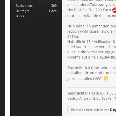
alles andere Zulassung ich, 
Reaktionen
309
HALBJÄHRLICH ~230 Euro
Beiträge
1.824
(nur so am Rande Cactus mi
Bilder
1
Nun habe ich jemanden bei 
jedoch wohl teurer als die
20TKm
Haftpflicht 15 / Vollkasko 18
Stief Vatern seine Versich
alles in die Versicherung 
Komme auf eine HALBJÄH
Das heißt ich übernehme ei
mit allem drum und ran bei
Jahren ... alles LVW"
Geschichte:
Fiesta GFJ 1,3L 
Caddy Alltrack 2.0L 150PS 
Einmal editiert, zuletzt von
Din