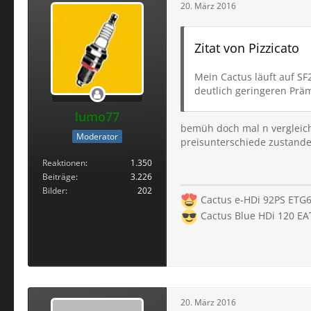
20. März 2016
Zitat von Pizzicato
Mein Cactus läuft auf SF
deutlich geringeren Prä
lumo77
bemüh doch mal n vergleich
Moderator
preisunterschiede zustande
Reaktionen
1.350
Beiträge
3.226
Bilder
202
Cactus e-HDi 92PS ETG6
Cactus Blue HDi 120 EA
20. März 2016