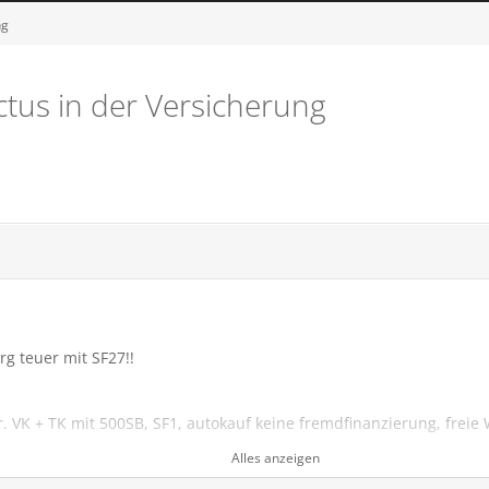
ng
ctus in der Versicherung
rg teuer mit SF27!!
 VK + TK mit 500SB, SF1, autokauf keine fremdfinanzierung, freie 
25 sonst alle, eigenen Parkplatz, 30t km, jährliche Zahlweise und öf
Alles anzeigen
en. Mich wundert es sehr , dass du mit deutlich besser SF-Klasse