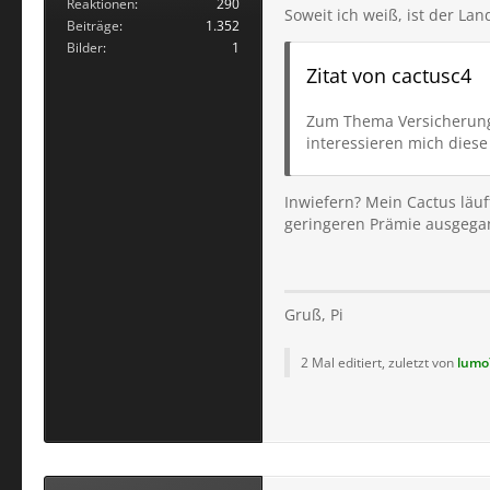
Reaktionen
290
Soweit ich weiß, ist der Lan
Beiträge
1.352
naja und vom Wohnort hä
Bilder
1
biste auch gekniffen...
Zitat von cactusc4
Zum Thema Versicherungs
interessieren mich diese
Inwiefern? Mein Cactus läuf
geringeren Prämie ausgega
Gruß, Pi
2 Mal editiert, zuletzt von
lumo