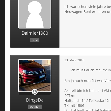
Ich war schon viele Jahre 
Neuwagen-Boni erhalten und
Daimler1980
Gast
23. März 2016
..... ich muss auch mal me
Bin ja auch nun fitt was V
Akutell bin ich bei der LVM
20Tkm
DingsDa
Haftpflich 14 / Teilkasko 12
TK mit 150€
Meister
läuft aktuell auf Stief Vater