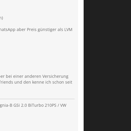
n)
atsApp aber Preis günstiger als LVM
ber bei einer anderen Versicherung
 friends und den kenne ich schon seit
ignia-B GSi 2.0 BiTurbo 210PS / VW