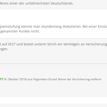
dkreis einer der unfallreichsten Deutschlands.
ngt es natürlich auch ab. wenn du in einer unfall- und klauinten
einstufung könnte man stundenlang diskutieren. Bei einer Einst
 genannten Punkte nicht.
t auf SF27 und kostet unterm Strich ein Vermögen an Versicherung. 
ngen.
77
(
4. Oktober 2016
) aus folgendem Grund: Name der Versicherung entfernt