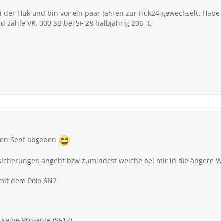
bei der Huk und bin vor ein paar Jahren zur Huk24 gewechselt. Ha
 zahle VK. 300 SB bei SF 28 halbjährig 206,-€
inen Senf abgeben
ersicherungen angeht bzw zumindest welche bei mir in die ängere
 mit dem Polo 6N2
n seine Prozente (SF17)