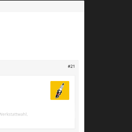
#21
Werkstattwahl,
fentlicher Dienst für
 1080€ im jahr latzen