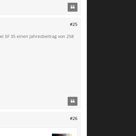
#25
ei SF 35 einen Jahresbeitrag von 258
#26