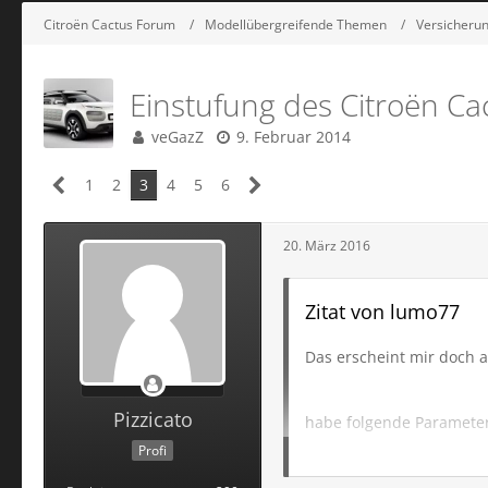
Citroën Cactus Forum
Modellübergreifende Themen
Versicheru
Einstufung des Citroën Ca
veGazZ
9. Februar 2014
1
2
3
4
5
6
20. März 2016
Zitat von lumo77
Das erscheint mir doch a
Pizzicato
habe folgende Parameter.
Mallorca-Police, Fahrer ü
Profi
2016 1101,22 zahlen müss
musst