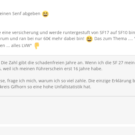
 meinen Senf abgeben
 eine versicherung und werde runtergestuft von SF17 auf SF10 bin
drum und ran bei nur 60€ mehr dabei bin!
Das zum Thema .... "
en ... alles LVW"
10. Die Zahl gibt die schadenfreien Jahre an. Wenn ich die SF 27 
 weil ich meinen Führerschein erst 16 Jahre habe.
e, frage ich mich, warum ich so viel zahle. Die einzige Erklärung b
reis Gifhorn so eine hohe Unfallstatistik hat.